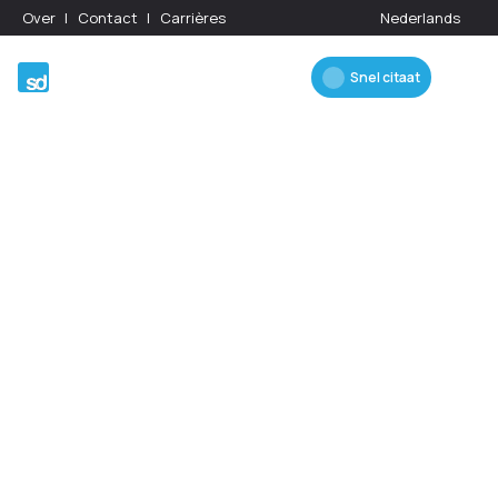
Over
Contact
Carrières
Nederlands
Snel citaat
Toonaangevende
afwerkingsgroep met 50 jaar
expertise
Vertrouwde partners voor de bouw-,
scheepvaart- en verzekeringssector