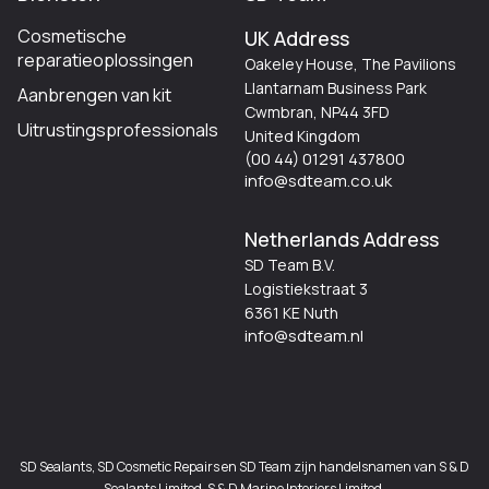
Cosmetische
UK Address
reparatieoplossingen
Oakeley House, The Pavilions
Llantarnam Business Park
Aanbrengen van kit
Cwmbran, NP44 3FD
Uitrustingsprofessionals
United Kingdom
(00 44) 01291 437800
info@sdteam.co.uk
Netherlands Address
SD Team B.V.
Logistiekstraat 3
6361 KE Nuth
info@sdteam.nl
SD Sealants, SD Cosmetic Repairs en SD Team zijn handelsnamen van S & D
Sealants Limited, S & D Marine Interiors Limited.